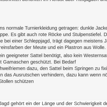
ens normale Turnierkleidung getragen: dunkle Jacke
appe
. Es gibt auch rote Röcke und
Stulpenstiefel
. 
e bei einer
Schleppjagd
, trägt dagegen meistens
J
reinsfarben der Meute und ein
Plastron
aus Wolle.
ein geeigneter
Sattel
benötigt, also kein Westernsat
it
Gamaschen
geschützt. Bei Bedarf
hweifriemen
dazu, den Sattel beim Springen zu fi
en das Ausrutschen verhindern, dazu kann wenn nöt
tollen schützen
 Jagd gehört ein der Länge und der Schwierigkeit 