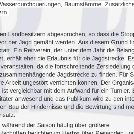
Wasserdurchquerungen, Baumstämme. Zusätzliche
ern.
den Landbesitzern abgesprochen, so dass die Stop
vor der Jagd gemäht werden. Aus diesem Grund fi
tatt. Ein Reitverein, der unter dem Jahr die Belan
t, erhält eher die Erlaubnis für die Jagdstrecke.
Es
 veranstalten, da die fortschreitende Zersiedelung
d
e zusammenhängende Jagdstrecke zu finden. Für Sc
re Arbeit ungestört verrichten können.
Der Organisa
 ist vergleichbar mit dem Aufwand für ein Turnier.
B
nitäter anwesend und das Publikum wird zu den inte
den Bau der Hindernisse und die Bewirtung sind mei
nsatz.
et während der Saison häufig über größere
tschriften
berichten im Herbst über Reitjagden und