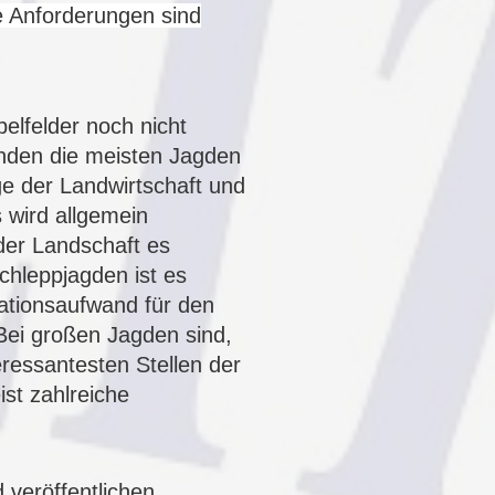
 Anforderungen sind
pelfelder
noch nicht
nden die meisten Jagden
ge der Landwirtschaft und
 wird allgemein
er Landschaft es
hleppjagden ist es
tionsaufwand für den
ei großen Jagden sind,
ressantesten Stellen der
st zahlreiche
 veröffentlichen