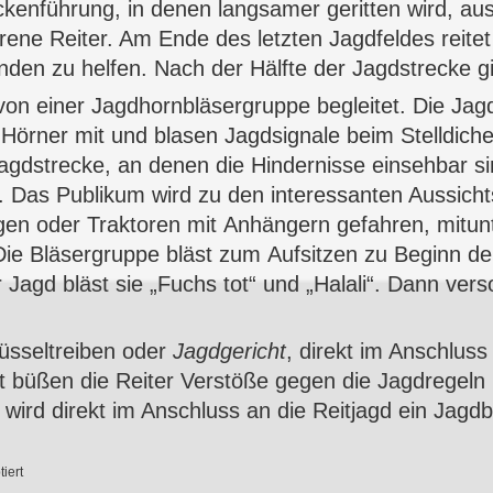
eckenführung, in denen langsamer geritten wird, au
rene Reiter. Am Ende des letzten Jagdfeldes reitet
nden zu helfen. Nach der Hälfte der Jagdstrecke g
von einer
Jagdhornbläsergruppe
begleitet. Die
Jag
 Hörner mit und blasen
Jagdsignale
beim Stelldiche
Jagdstrecke, an denen die Hindernisse einsehbar s
 Das Publikum wird zu den interessanten Aussicht
n oder Traktoren mit Anhängern gefahren, mitunt
Die Bläsergruppe bläst zum
Aufsitzen
zu Beginn de
agd bläst sie „Fuchs tot“ und „Halali“. Dann verso
üsseltreiben
oder
Jagdgericht
, direkt im Anschluss
t büßen die Reiter Verstöße gegen die Jagdregeln
ird direkt im Anschluss an die Reitjagd ein Jagdba
iert