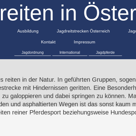
reiten in Öster
Ausbildung
Jagdreitstrecken Österreich
Jagd
Kontakt
Impressum
Jagdordnung
International
Jagdpferde
es
reiten
in der Natur. In geführten Gruppen, sogen
trecke mit Hindernissen geritten. Eine Besonderhei
n zu galoppieren und dabei springen zu können. M
en und asphaltierten Wegen ist das sonst kaum m
iten reiner
Pferdesport
beziehungsweise
Hundespo