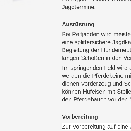
Jagdtermine.
Ausrüstung
Bei Reitjagden wird meist
eine splittersichere
Jagdk
Begleitung der Hundemeut
langen Schößen in den Ve
Im springenden Feld wird 
werden die Pferdebeine m
dienen
Vorderzeug
und
Sc
können
Hufeisen
mit Stoll
den Pferdebauch vor den S
Vorbereitung
Zur Vorbereitung auf eine