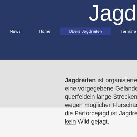
Jagd
News
Home
Übers Jagdreiten
Termine
J
agdreiten
ist organisiert
eine vorgegebene Geländes
querfeldein lange Strecke
wegen möglicher Flurschäd
die
Parforcejagd
ist Jagdre
kein
Wild
gejagt
.