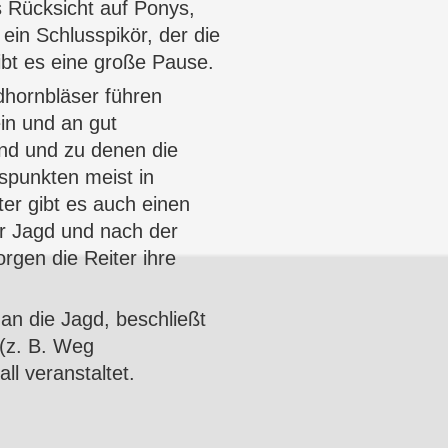
s Rücksicht auf
Ponys
,
 ein
Schlusspikör
, der die
ibt es eine große Pause.
dhornbläser
führen
in und an gut
ind und zu denen die
spunkten meist in
er gibt es auch einen
r Jagd und nach der
rgen die Reiter ihre
 an die Jagd, beschließt
 (z. B. Weg
ll veranstaltet.