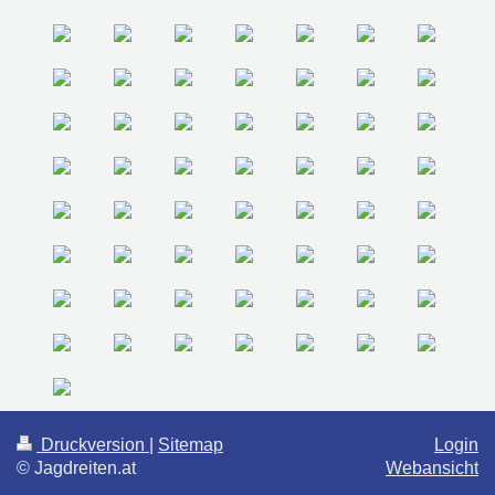
Druckversion
|
Sitemap
Login
© Jagdreiten.at
Webansicht