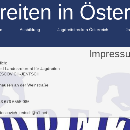
reiten in Öster
ne
Ausbildung
Jagdreitstrecken Österreich
Ja
Impress
lich:
d Landesreferent für Jagdreiten
ESCOVICH-JENTSCH
2
hausen an der Weinstraße
43 676 6555 086
descovich-jentsch@a1.net