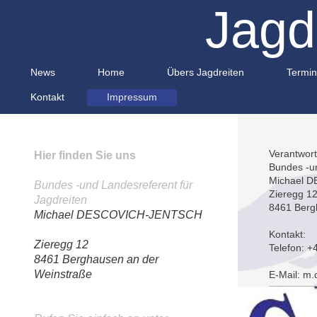
Jagd
News
Home
Übers Jagdreiten
Termi
Kontakt
Impressum
Verantwort
Hier finden Sie uns
Bundes -un
Michael
D
Bundes -und Landesreferent für
Zieregg
1
Jagdreiten
8461
Berg
Michael
DESCOVICH-JENTSCH
Kontakt:
Zieregg
12
Telefon:
+
8461
Berghausen an der
Weinstraße
E-Mail:
m.