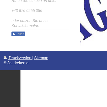
Rufen Sie einfach an unter
+43 676 6555 086
oder nutzen Sie unser
Kontaktformular.
Teilen
Druckversion
|
Sitemap
© Jagdreiten.at